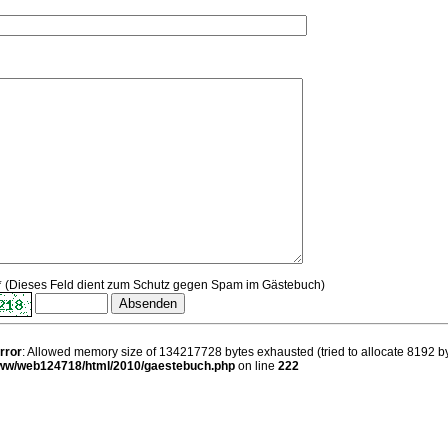
 (Dieses Feld dient zum Schutz gegen Spam im Gästebuch)
error
: Allowed memory size of 134217728 bytes exhausted (tried to allocate 8192 by
www/web124718/html/2010/gaestebuch.php
on line
222