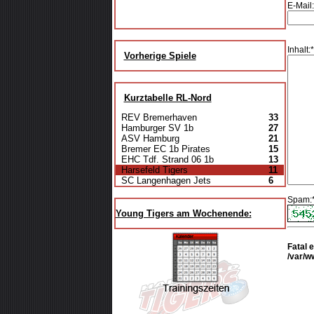
E-Mail:
Inhalt:*
Vorherige Spiele
Kurztabelle RL-Nord
REV Bremerhaven
33
Hamburger SV 1b
27
ASV Hamburg
21
Bremer EC 1b Pirates
15
EHC Tdf. Strand 06 1b
13
Harsefeld Tigers
11
SC Langenhagen Jets
6
Spam:*
Young Tigers am Wochenende:
Fatal 
/var/