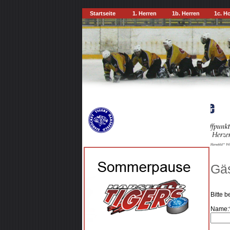
Startseite
1. Herren
1b. Herren
1c. H
Gäs
Bitte 
Name: